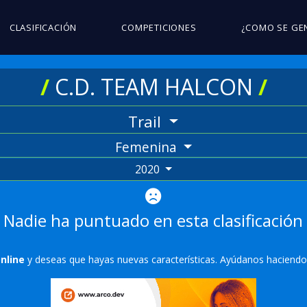
CLASIFICACIÓN
COMPETICIONES
¿COMO SE GE
/
C.D. TEAM HALCON
/
Trail
Femenina
2020
Nadie ha puntuado en esta clasificación
Online
y deseas que hayas nuevas características. Ayúdanos haciend