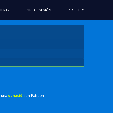
NERA?
INICIAR SESIÓN
REGISTRO
o una
donación
en Patreon.