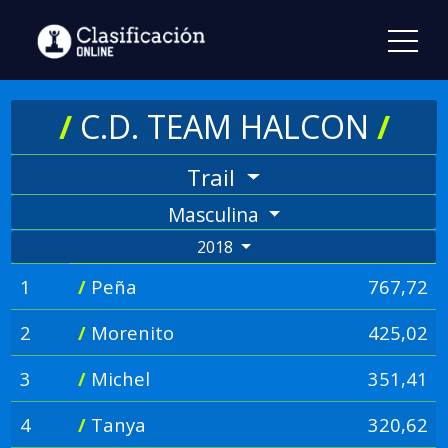
/
C.D. TEAM HALCON
/
Trail
Masculina
2018
1
/
Peña
767,72
2
/
Morenito
425,02
3
/
Michel
351,41
4
/
Tanya
320,62