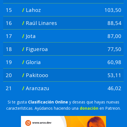
15
/
Lahoz
103,50
16
/
Raúl Linares
88,54
17
/
Jota
87,00
18
/
Figueroa
77,50
19
/
Gloria
60,98
20
/
Pakitooo
53,11
21
/
Aranzazu
46,02
Si te gusta
Clasificación Online
y deseas que hayas nuevas
características. Ayúdanos haciendo una
donación
en Patreon.