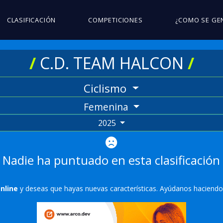
CLASIFICACIÓN
COMPETICIONES
¿COMO SE GE
/
C.D. TEAM HALCON
/
Ciclismo
Femenina
2025
Nadie ha puntuado en esta clasificación
Online
y deseas que hayas nuevas características. Ayúdanos haciend