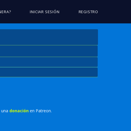
NERA?
INICIAR SESIÓN
REGISTRO
o una
donación
en Patreon.